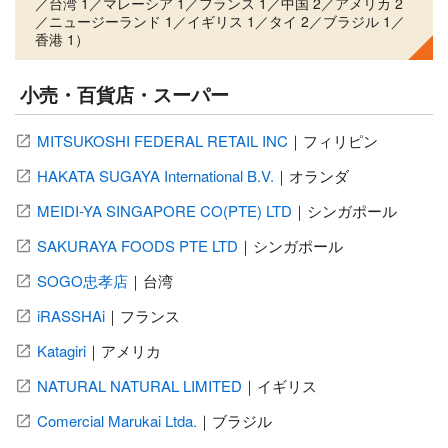
／台湾 1／マレーシア 1／フランス 1／中国 2／アメリカ 2
／ニュージーランド 1／イギリス 1／タイ 2／ブラジル 1／
香港 1）
小売・百貨店・スーパー
MITSUKOSHI FEDERAL RETAIL INC
｜
フィリピン
HAKATA SUGAYA International B.V.
｜
オランダ
MEIDI-YA SINGAPORE CO(PTE) LTD
｜
シンガポール
SAKURAYA FOODS PTE LTD
｜
シンガポール
SOGO忠孝店
｜
台湾
iRASSHAi
｜
フランス
Katagiri
｜
アメリカ
NATURAL NATURAL LIMITED
｜
イギリス
Comercial Marukai Ltda.
｜
ブラジル