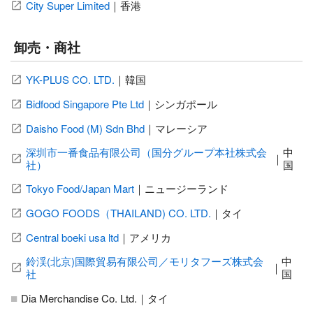
City Super Limited
｜
香港
卸売・商社
YK-PLUS CO. LTD.
｜
韓国
Bidfood Singapore Pte Ltd
｜
シンガポール
Daisho Food (M) Sdn Bhd
｜
マレーシア
深圳市一番食品有限公司（国分グループ本社株式会
中
｜
社）
国
Tokyo Food/Japan Mart
｜
ニュージーランド
GOGO FOODS（THAILAND) CO. LTD.
｜
タイ
Central boeki usa ltd
｜
アメリカ
鈴渓(北京)国際貿易有限公司／モリタフーズ株式会
中
｜
社
国
Dia Merchandise Co. Ltd.
｜
タイ